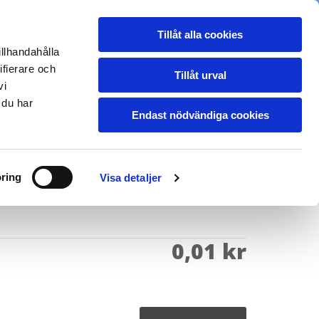
031-298823
ALLERI
HÖGTIDER/EVENT
Tillåt alla cookies
illhandahålla
ifierare och
Tillåt urval
KONTAKT
vi
 du har
Endast nödvändiga cookies
ring
Visa detaljer
tor & Duk
0,01 kr