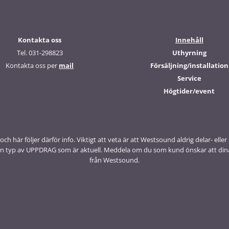
Kontakta oss
Innehåll
Tel. 031-298823
Uthyrning
Kontakta oss per
mail
Försäljning/installation
Service
Högtider/event
är följer därför info. Viktigt att veta är att Westsound aldrig delar- eller s
lken typ av UPPDRAG som är aktuell. Meddela om du som kund önskar att dina 
från Westsound.