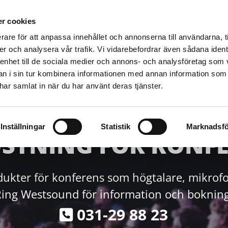
UTHYRNING
FÖRSÄLJNING/INSTALLATION
SERVICE
G
r cookies
rare för att anpassa innehållet och annonserna till användarna, t
er och analysera vår trafik. Vi vidarebefordrar även sådana ident
 enhet till de sociala medier och annons- och analysföretag som 
 i sin tur kombinera informationen med annan information som
e har samlat in när du har använt deras tjänster.
Inställningar
Statistik
Marknadsfö
STNING FÖR KONF
dukter för konferens som högtalare, mikrofo
Ring Westsound för information och bokning
031-29 88 23
