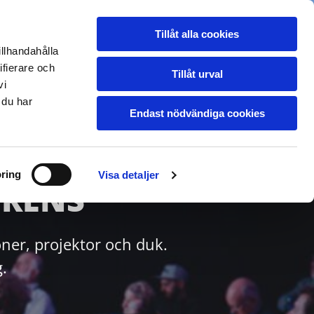
031-298823
ALLERI
HÖGTIDER/EVENT
Tillåt alla cookies
illhandahålla
ifierare och
Tillåt urval
KONTAKT
vi
 du har
Endast nödvändiga cookies
ring
Visa detaljer
ERENS
ner, projektor och duk.
.